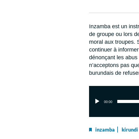
Inzamba est un instr
de groupe ou lors 
moral aux troupes. S
continuer à informer
dénonçant les abus 
n’acceptons pas que
burundais de refuser 
Audiospeler
00:00
inzamba
kirundi