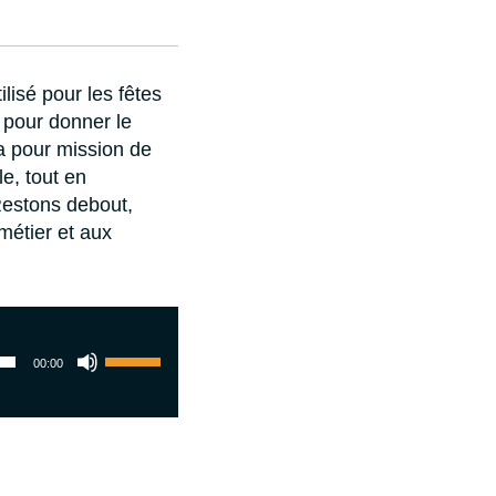
lisé pour les fêtes
pour donner le
 a pour mission de
e, tout en
Restons debout,
métier et aux
Gebruik
00:00
Omhoog/Omlaag
pijltoetsen
om
het
volume