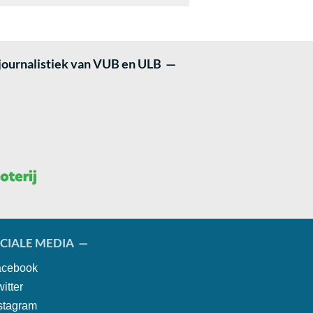
 journalistiek van VUB en ULB —
CIALE MEDIA —
cebook
itter
stagram