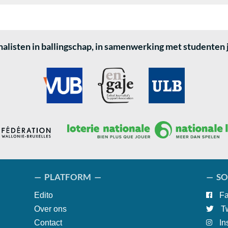
alisten in ballingschap, in samenwerking met studenten
— PLATFORM —
— SO
Edito
Fa
Over ons
Tw
Contact
In