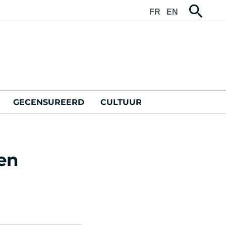
FR
EN
GECENSUREERD
CULTUUR
en