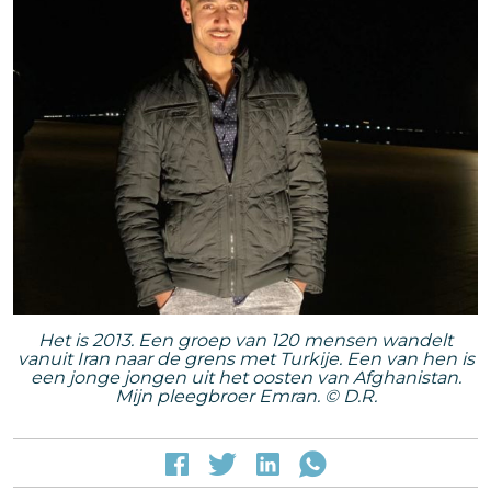
Het is 2013. Een groep van 120 mensen wandelt
vanuit Iran naar de grens met Turkije. Een van hen is
een jonge jongen uit het oosten van Afghanistan.
Mijn pleegbroer Emran. © D.R.