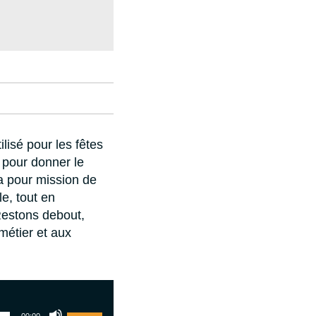
lisé pour les fêtes
pour donner le
 a pour mission de
e, tout en
Restons debout,
métier et aux
Utilisez