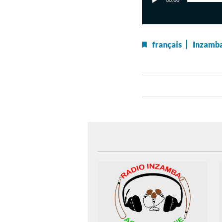
00:00
français
Inzamb