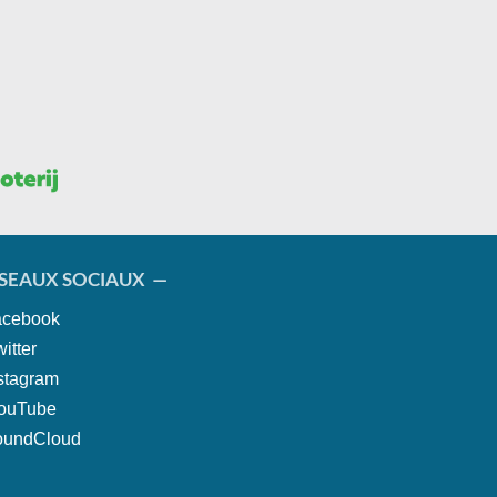
SEAUX SOCIAUX —
cebook
itter
stagram
ouTube
oundCloud