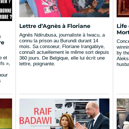
Lettre d’Agnès à Floriane
Life
Mort
Agnès Ndirubusa, journaliste à Iwacu, a
a
connu la prison au Burundi durant 14
Conce
re
mois. Sa consoeur, Floriane Irangabiye,
winni
connaît actuellement le même sort depuis
by th
e et
360 jours. De Belgique, elle lui écrit une
Aleks
fs »,
lettre, poignante.
husban
pour
s