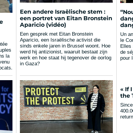
Een andere Israëlische stem :
“No
een portret van Eitan Bronstein
dan
e
Aparicio (vidéo)
dan
Een gesprek met Eitan Bronstein
Un an
Aparicio, een Israëlische activist die
le Co
utée
sinds enkele jaren in Brussel woont. Hoe
Elles
uples
werd hij antizionist, waaruit bestaat zijn
de séj
ns la
werk en hoe staat hij tegenover de oorlog
pour l
rvenu
in Gaza?
ocats.
« If
the 
Since
400.0
retur