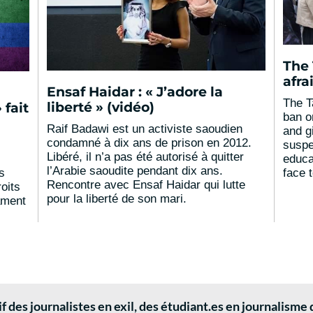
The 
afr
Ensaf Haidar : « J’adore la
The T
liberté » (vidéo)
fait
ban o
Raif Badawi est un activiste saoudien
and gi
condamné à dix ans de prison en 2012.
suspe
Libéré, il n’a pas été autorisé à quitter
educa
l’Arabie saoudite pendant dix ans.
face t
s
Rencontre avec Ensaf Haidar qui lutte
roits
pour la liberté de son mari.
ament
 des journalistes en exil, des étudiant.es en journalisme