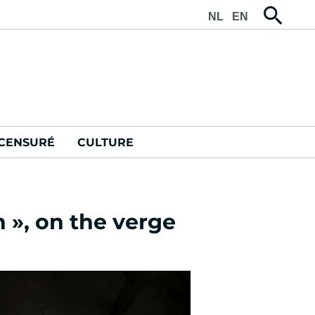
NL
EN
CENSURÉ
CULTURE
n », on the verge