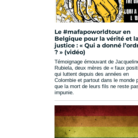
Le #mafapoworldtour en
Belgique pour la vérité et l
justice : « Qui a donné l’ord
? » (vidéo)
Témoignage émouvant de Jacquelin
Rubiela, deux mères de « faux positi
qui luttent depuis des années en
Colombie et partout dans le monde 
que la mort de leurs fils ne reste pa
impunie.