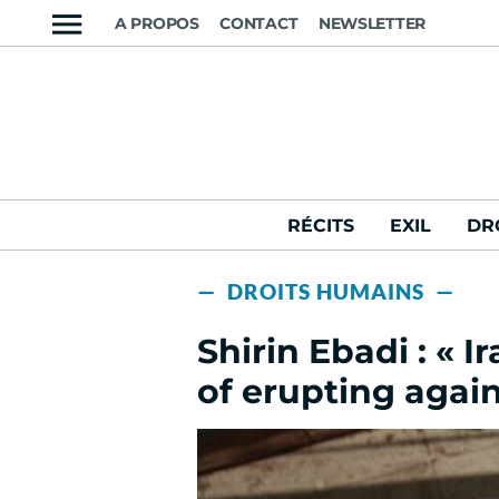
A PROPOS
CONTACT
NEWSLETTER
RÉCITS
EXIL
DR
— DROITS HUMAINS —
Shirin Ebadi : « I
of erupting agai