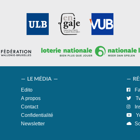
— LE MÉDIA —
— RÉ
Edito
Fa
A propos
Tw
Contact
In
Confidentialité
Y
Newsletter
S