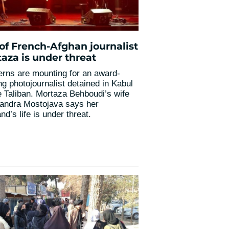
 of French-Afghan journalist
aza is under threat
rns are mounting for an award-
ng photojournalist detained in Kabul
e Taliban. Mortaza Behboudi’s wife
andra Mostojava says her
d’s life is under threat.