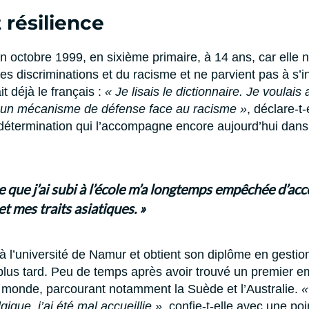
 résilience
 en octobre 1999, en sixième primaire, à 14 ans, car elle 
 des discriminations et du racisme et ne parvient pas à s’i
t déjà le français :
« Je lisais le dictionnaire. Je voulais
ait un mécanisme de défense face au racisme »
, déclare-t
détermination qui l’accompagne encore aujourd’hui dan
e que j’ai subi à l’école m’a longtemps empêchée d’ac
t mes traits asiatiques. »
 à l’université de Namur et obtient son diplôme en gesti
plus tard. Peu de temps après avoir trouvé un premier em
e monde, parcourant notamment la Suède et l’Australie.
«
ique, j’ai été mal accueillie »
, confie-t-elle avec une po