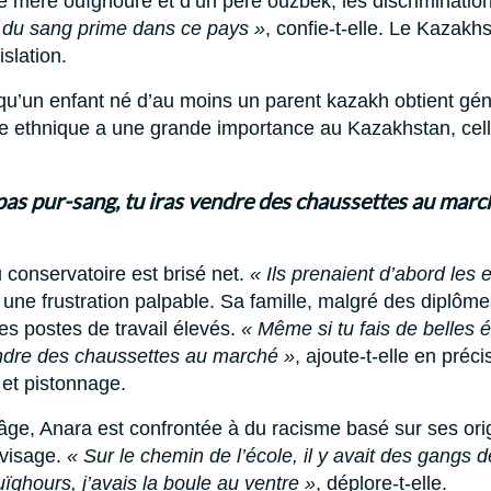
 mère ouïghoure et d’un père ouzbek, les discrimination
t du sang prime dans ce pays »
, confie-t-elle. Le Kazakhs
slation.
u’un enfant né d’au moins un parent kazakh obtient gé
ne ethnique a une grande importance au Kazakhstan, cell
s pas pur-sang, tu iras vendre des chaussettes au march
 conservatoire est brisé net.
« Ils prenaient d’abord les
c une frustration palpable. Sa famille, malgré des diplômes
es postes de travail élevés.
« Même si tu fais de belles é
endre des chaussettes au marché »
, ajoute-t-elle en préc
 et pistonnage.
âge, Anara est confrontée à du racisme basé sur ses ori
 visage.
« Sur le chemin de l’école, il y avait des gangs 
uïghours, j’avais la boule au ventre »
, déplore-t-elle.