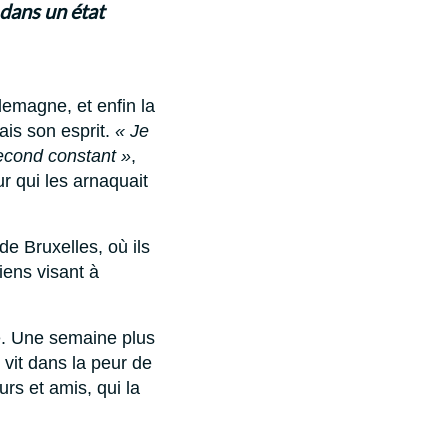
 dans un état
lemagne, et enfin la
ais son esprit.
« Je
econd constant »
,
r qui les arnaquait
e Bruxelles, où ils
iens visant à
le. Une semaine plus
vit dans la peur de
rs et amis, qui la