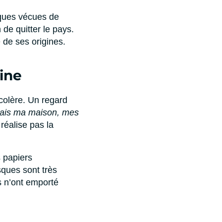
miques vécues de
de quitter le pays.
e de ses origines.
ine
colère. Un regard
ttais ma maison, mes
e réalise pas la
s papiers
sques sont très
ls n’ont emporté