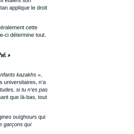
s étaient son
tan applique le droit
néralement cette
e-ci détermine tout.
é. »
 enfants kazakhs »
,
 universitaires, n’a
tudes, si tu n’es pas
isant que là-bas, tout
gines ouïghours qui
de garçons qui