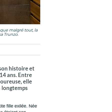
que malgré tout, la
sa Trunzo.
on histoire et
14 ans. Entre
loureuse, elle
a longtemps
te fille exilée. Née