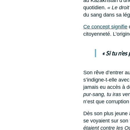
au Kazakhstan d’une
quotidien.
« Le droi
du sang dans sa légi
Ce concept signifie
q
citoyenneté. L’origi
« Si tu n’e
Son rêve d’entrer au
s’indigne-t-elle ave
jamais eu accès à d
pur-sang, tu iras v
n’est que corruption
Dès son plus jeune 
se voyaient sur son
étaient contre les O